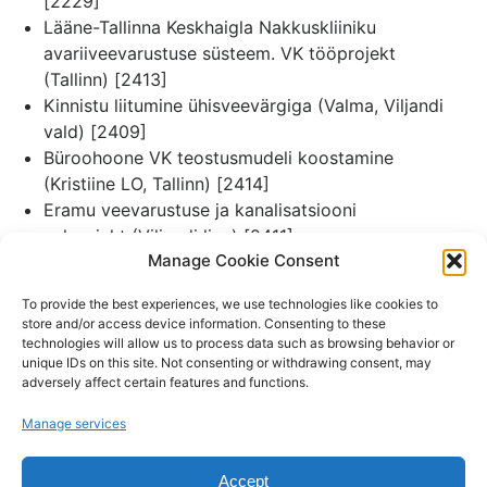
[2229]
Lääne-Tallinna Keskhaigla Nakkuskliiniku
avariiveevarustuse süsteem. VK tööprojekt
(Tallinn) [2413]
Kinnistu liitumine ühisveevärgiga (Valma, Viljandi
vald) [2409]
Büroohoone VK teostusmudeli koostamine
(Kristiine LO, Tallinn) [2414]
Eramu veevarustuse ja kanalisatsiooni
eelprojekt (Viljandi linn) [2411]
Manage Cookie Consent
Arendusala välisveevarustuse ja kanalisatsiooni
muudatusprojekt (Pärnu linn) [2412]
To provide the best experiences, we use technologies like cookies to
Pärnu KHK Õppehoone rekonstrueerimise VK
store and/or access device information. Consenting to these
tööprojekt (Pärnu linn) [2401]
technologies will allow us to process data such as browsing behavior or
unique IDs on this site. Not consenting or withdrawing consent, may
Eramu veevarustus ja kanalisatsioon (s.h.
adversely affect certain features and functions.
kinnistuvõrgud) (Haabneeme, Viimsi vald)
[2344]
Manage services
Keila vana veoalajaama ümberehituse VK osa
(Keila linn) [2328]
Accept