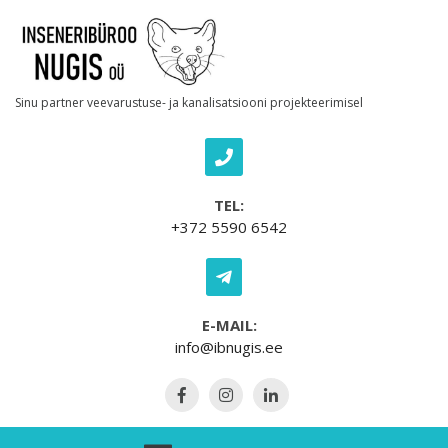
Skip to content
Sinu partner veevarustuse- ja kanalisatsiooni projekteerimisel
TEL:
+372 5590 6542
E-MAIL:
info@ibnugis.ee
Open Menu