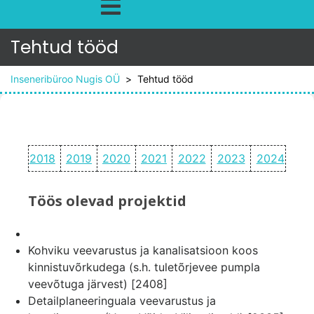
Tehtud tööd
Inseneribüroo Nugis OÜ
>
Tehtud tööd
2018
2019
2020
2021
2022
2023
2024
Töös olevad projektid
Kohviku veevarustus ja kanalisatsioon koos
kinnistuvõrkudega (s.h. tuletõrjevee pumpla
veevõtuga järvest) [2408]
Detailplaneeringuala veevarustus ja