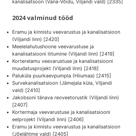
kanalisatsoon (Vana-Võidu, Viljandi vald) [2335]
202
4 valminud tööd
Eramu ja kinnistu veevarustus ja kanalisatsioon
(Viljandi linn) [2420]
Meelelahutushoone veevarustuse ja
kanalisatsiooni liitumine (Viljandi linn) [2419]
Korterelamu veevarustuse ja kanalisatsiooni
muudatusprojekt (Viljandi linn) [2418]
Paluküla puurkaevpumpla (Hiiumaa) [2415]
Survekanalisatsioon (Jämejala küla, Viljandi
vald) [2410]
Jakobsoni tänava reoveetorustik (Viljandi linn)
[2407]
Kortermaja veevarustuse ja kanalisatsiooni
eelprojekt (Viljandi linn) [2406]
Eramu ja kinnistu veevarustus ja kanalisatsioon
(Jõelähtme vald) [2405]