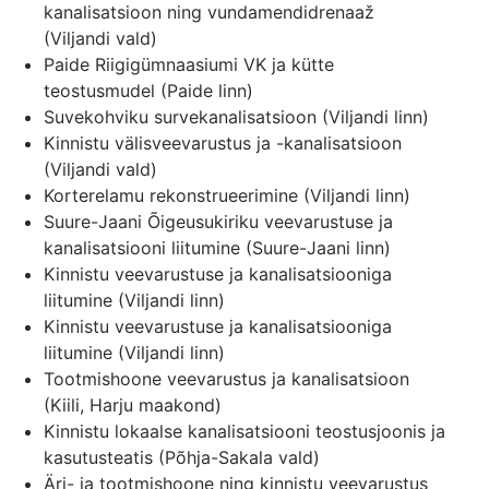
kanalisatsioon ning vundamendidrenaaž
(Viljandi vald)
Paide Riigigümnaasiumi VK ja kütte
teostusmudel (Paide linn)
Suvekohviku survekanalisatsioon (Viljandi linn)
Kinnistu välisveevarustus ja -kanalisatsioon
(Viljandi vald)
Korterelamu rekonstrueerimine (Viljandi linn)
Suure-Jaani Õigeusukiriku veevarustuse ja
kanalisatsiooni liitumine (Suure-Jaani linn)
Kinnistu veevarustuse ja kanalisatsiooniga
liitumine (Viljandi linn)
Kinnistu veevarustuse ja kanalisatsiooniga
liitumine (Viljandi linn)
Tootmishoone veevarustus ja kanalisatsioon
(Kiili, Harju maakond)
Kinnistu lokaalse kanalisatsiooni teostusjoonis ja
kasutusteatis (Põhja-Sakala vald)
Äri- ja tootmishoone ning kinnistu veevarustus