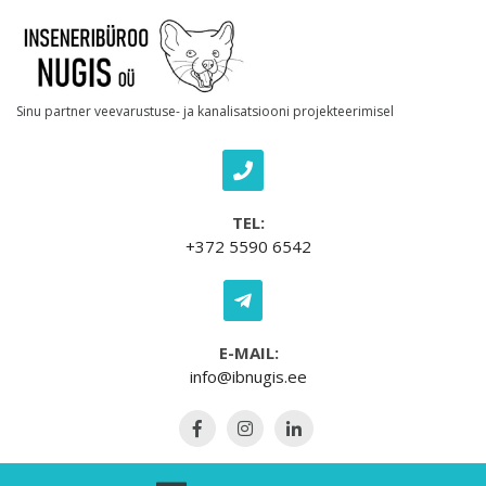
Skip to content
Sinu partner veevarustuse- ja kanalisatsiooni projekteerimisel
TEL:
+372 5590 6542
E-MAIL:
info@ibnugis.ee
Open Menu