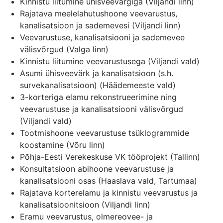
Kinnistu liitumine ühisveevärgiga (Viljandi linn)
Rajatava meelelahutushoone veevarustus,
kanalisatsioon ja sademevesi (Viljandi linn)
Veevarustuse, kanalisatsiooni ja sademevee
välisvõrgud (Valga linn)
Kinnistu liitumine veevarustusega (Viljandi vald)
Asumi ühisveevärk ja kanalisatsioon (s.h.
survekanalisatsioon) (Häädemeeste vald)
3-korteriga elamu rekonstrueerimine ning
veevarustuse ja kanalisatsiooni välisvõrgud
(Viljandi vald)
Tootmishoone veevarustuse tsüklogrammide
koostamine (Võru linn)
Põhja-Eesti Verekeskuse VK tööprojekt (Tallinn)
Konsultatsioon abihoone veevarustuse ja
kanalisatsiooni osas (Haaslava vald, Tartumaa)
Rajatava korterelamu ja kinnistu veevarustus ja
kanalisatsioonitsioon (Viljandi linn)
Eramu veevarustus, olmereovee- ja