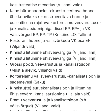
kasutusteatise menetlus (Viljandi vald)
Kahe büroohooneks rekonstrueeritava hoone,
ühe kohvikuks rekonstrueeritava hoone ja
uusehitisena rajatava korterelamu veevarustuse-
ja kanalisatsioonipaigaldised EP, EP+ ja VK
välisvõrgud EP, PP, TP (Kristiine LO, Tallinn)
Restorani hoone ja välisvõrkude VK osa EP
(Viljandi vald)
Kinnistu liitumine ühisveevärgiga (Viljandi linn)
Kinnistu liitumine ühisveevärgiga (Viljandi linn)
Grossi pood, veevarustus ja kanalisatsioon
(Mustla alevik, Viljandi vald)
Korterelamu välisveevarustus, -kanalisatsioon ja
sademevesi (Saku)
Kinnistu(te) survekanalisatsioon ja liitumine
ühisveevärgi kanalisatsioniga (Haljala vald)
Eramu veevarustus ja kanalisatsioon (s.h.
välisvõrgud) (Viljandi vald)