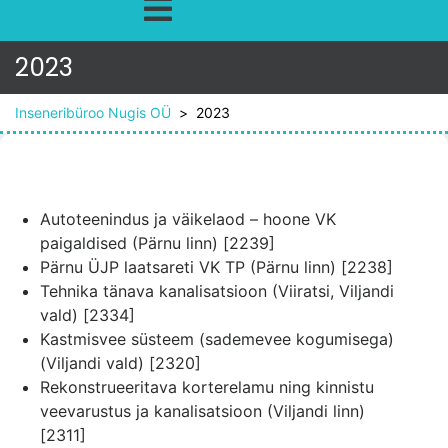
2023
Inseneribüroo Nugis OÜ
>
2023
Autoteenindus ja väikelaod – hoone VK
paigaldised (Pärnu linn) [2239]
Pärnu ÜJP laatsareti VK TP (Pärnu linn) [2238]
Tehnika tänava kanalisatsioon (Viiratsi, Viljandi
vald) [2334]
Kastmisvee süsteem (sademevee kogumisega)
(Viljandi vald) [2320]
Rekonstrueeritava korterelamu ning kinnistu
veevarustus ja kanalisatsioon (Viljandi linn)
[2311]