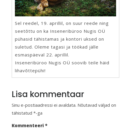
Sel reedel, 19. aprillil, on suur reede ning
seetõttu on ka Inseneribüroo Nugis OÜ
pühasid tähistamas ja kontori uksed on
suletud. Oleme tagasi ja töökad jälle
esmaspäeval 22. aprillil.
Inseneribüroo Nugis OÜ soovib teile häid
lihavõttepühi!
Lisa kommentaar
Sinu e-postiaadressi ei avaldata.
Nõutavad väljad on
tähistatud
*
-ga
Kommenteeri
*