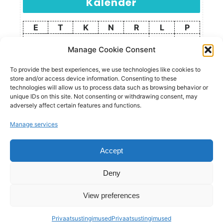
Kalender
E
T
K
N
R
L
P
1
2
Manage Cookie Consent
3
4
5
6
7
8
9
10
11
12
13
14
15
16
To provide the best experiences, we use technologies like cookies to
store and/or access device information. Consenting to these
17
18
19
20
21
22
23
technologies will allow us to process data such as browsing behavior or
24
25
26
27
28
29
30
unique IDs on this site. Not consenting or withdrawing consent, may
adversely affect certain features and functions.
31
Manage services
august 2026
Accept
« märts
Deny
View preferences
Wordpress | Luzuk | Inseneribüroo Nugis OÜ © 2019-2026
Privaatsustingimused
Privaatsustingimused