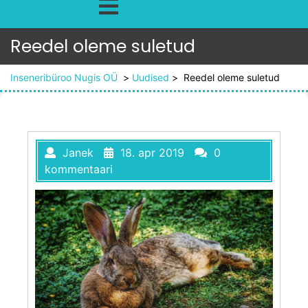
Reedel oleme suletud
Inseneribüroo Nugis OÜ
>
Uudised
>
Reedel oleme suletud
Janek
18. apr 2019
0
kommentaari