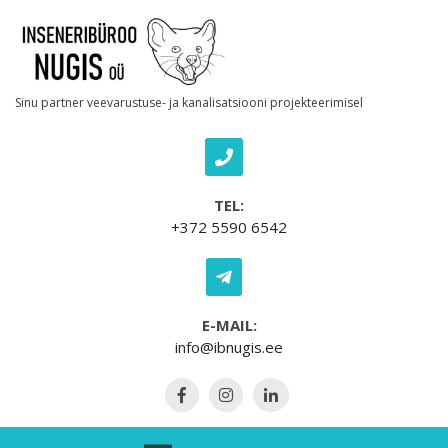
Skip to content
Sinu partner veevarustuse- ja kanalisatsiooni projekteerimisel
TEL:
+372 5590 6542
E-MAIL:
info@ibnugis.ee
Open Menu