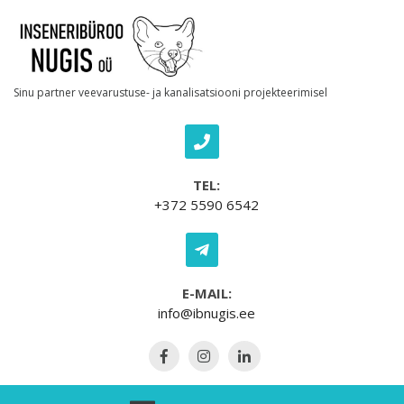
Skip to content
Sinu partner veevarustuse- ja kanalisatsiooni projekteerimisel
TEL:
+372 5590 6542
E-MAIL:
info@ibnugis.ee
Open Menu