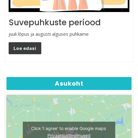
Suvepuhkuste periood
juuli lõpus ja augusti alguses puhkame
Loe edasi
Asukoht
Click 'I agree' to enable Google maps
Privaatsustingimused