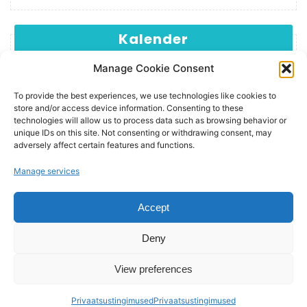
Kalender
Manage Cookie Consent
E
T
K
N
R
L
P
1
2
3
4
5
To provide the best experiences, we use technologies like cookies to
6
7
8
9
10
11
12
store and/or access device information. Consenting to these
technologies will allow us to process data such as browsing behavior or
13
14
15
16
17
18
19
unique IDs on this site. Not consenting or withdrawing consent, may
20
21
22
23
24
25
26
adversely affect certain features and functions.
27
28
29
30
Manage services
juuni 2022
Accept
« juuni
dets. »
Deny
View preferences
Wordpress | Luzuk | Inseneribüroo Nugis OÜ © 2019-2026
Privaatsustingimused
Privaatsustingimused