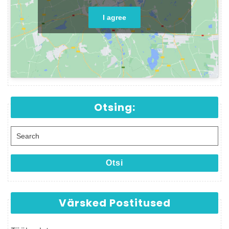
I agree
Otsing:
Search for:
Otsi
Värsked Postitused