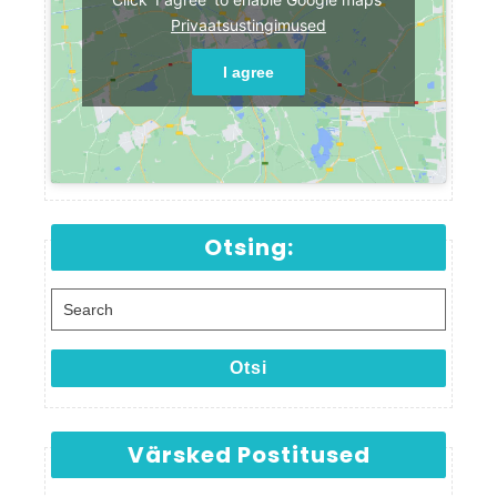
Privaatsustingimused
I agree
Otsing:
Search for:
Otsi
Värsked Postitused