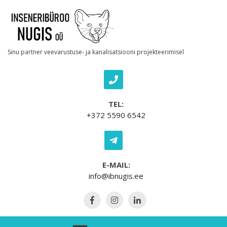
Skip to content
Sinu partner veevarustuse- ja kanalisatsiooni projekteerimisel
TEL:
+372 5590 6542
E-MAIL:
info@ibnugis.ee
Open Menu