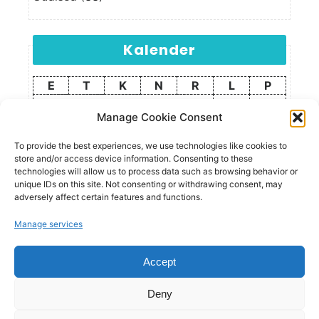
Kalender
E
T
K
N
R
L
P
1
2
Manage Cookie Consent
3
4
5
6
7
8
9
10
11
12
13
14
15
16
To provide the best experiences, we use technologies like cookies to
store and/or access device information. Consenting to these
17
18
19
20
21
22
23
technologies will allow us to process data such as browsing behavior or
24
25
26
27
28
29
30
unique IDs on this site. Not consenting or withdrawing consent, may
adversely affect certain features and functions.
31
Manage services
august 2026
Accept
« märts
Deny