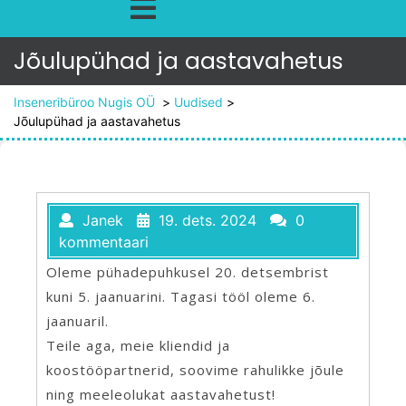
Jõulupühad ja aastavahetus
Inseneribüroo Nugis OÜ
>
Uudised
>
Jõulupühad ja aastavahetus
Janek
19. dets. 2024
0
kommentaari
Oleme pühadepuhkusel 20. detsembrist
kuni 5. jaanuarini. Tagasi tööl oleme 6.
jaanuaril.
Teile aga, meie kliendid ja
koostööpartnerid, soovime rahulikke jõule
ning meeleolukat aastavahetust!