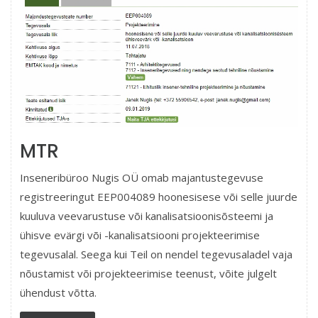
MTR
Inseneribüroo Nugis OÜ omab majantustegevuse
registreeringut EEP004089 hoonesisese või selle juurde
kuuluva veevarustuse või kanalisatsioonisõsteemi ja
ühisve evärgi või -kanalisatsiooni projekteerimise
tegevusalal. Seega kui Teil on nendel tegevusaladel vaja
nõustamist või projekteerimise teenust, võite julgelt
ühendust võtta.