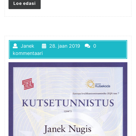
Loe edasi
Janek
28. jaan 2019
0
kommentaari