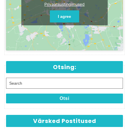
Privaatsustingimused
I agree
Otsing:
Search for:
Otsi
Värsked Postitused