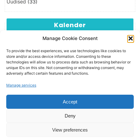
Uudised
(33)
Kalender
Manage Cookie Consent
E
T
K
N
R
L
P
1
2
3
4
5
6
To provide the best experiences, we use technologies like cookies to
7
8
9
10
11
12
13
store and/or access device information. Consenting to these
technologies will allow us to process data such as browsing behavior or
14
15
16
17
18
19
20
unique IDs on this site. Not consenting or withdrawing consent, may
21
22
23
24
25
26
27
adversely affect certain features and functions.
28
29
30
31
Manage services
jaanuar 2019
Accept
veebr »
Deny
View preferences