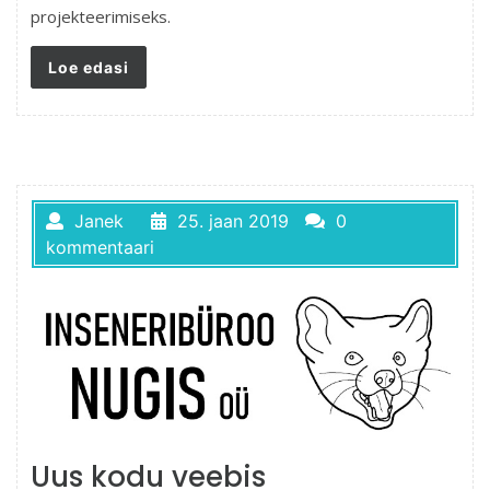
projekteerimiseks.
Loe edasi
Janek
25. jaan 2019
0
kommentaari
Uus kodu veebis