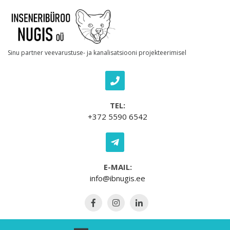
Skip to content
Sinu partner veevarustuse- ja kanalisatsiooni projekteerimisel
TEL:
+372 5590 6542
E-MAIL:
info@ibnugis.ee
Open Menu