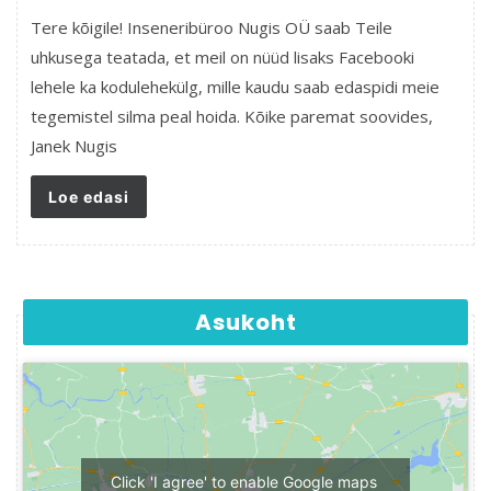
Tere kõigile! Inseneribüroo Nugis OÜ saab Teile
uhkusega teatada, et meil on nüüd lisaks Facebooki
lehele ka kodulehekülg, mille kaudu saab edaspidi meie
tegemistel silma peal hoida. Kõike paremat soovides,
Janek Nugis
Loe edasi
Asukoht
Click 'I agree' to enable Google maps