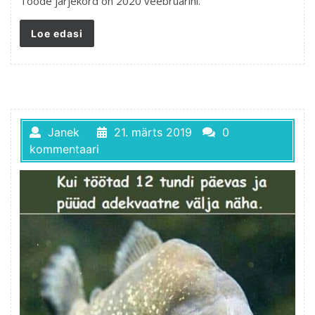
Tööde järjekord on 2020 veebruarini.
Loe edasi
Janek
21. märts 2019
0
kommentaari