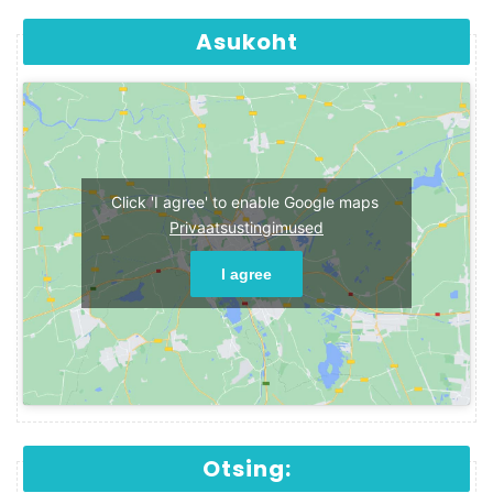
Asukoht
Click 'I agree' to enable Google maps
Privaatsustingimused
I agree
Otsing: