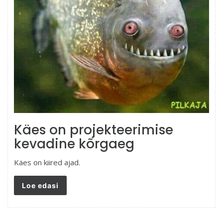
Käes on projekteerimise
kevadine kõrgaeg
Käes on kiired ajad.
Loe edasi