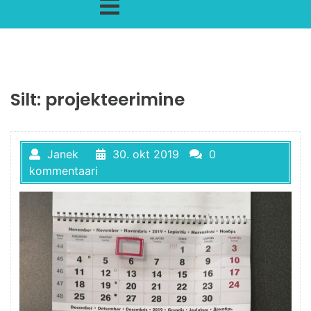
Silt:
projekteerimine
Janek
30. okt 2019
0
kommentaari