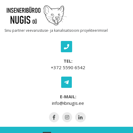
Skip to content
Sinu partner veevarustuse- ja kanalisatsiooni projekteerimisel
TEL:
+372 5590 6542
E-MAIL:
info@ibnugis.ee
Open Menu